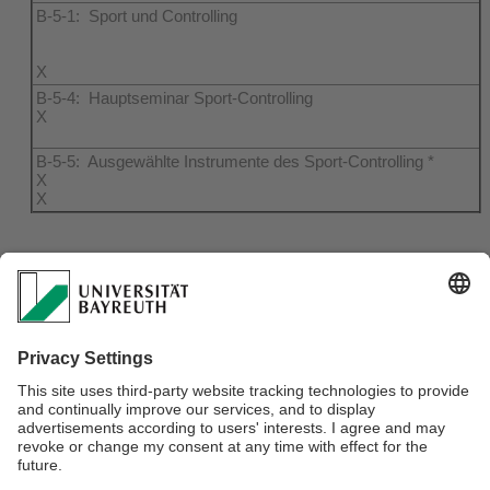
B-5-1: Sport und Controlling
X
B-5-4: Hauptseminar Sport-Controlling
X
B-5-5: Ausgewählte Instrumente des Sport-Controlling *
X
X
Hinweise zur formalen Gestaltung von
wissenschaftlichen Arbeiten finden Sie
hier
.
* Die Veranstaltung wird unregelmäßig, den
regulären Veranstaltungskanon ergänzend, unter anderem
durch
Gastdozenten und Gastprofessuren angeboten.
Verantwortlich für die Redaktion:
Prof. Dr. Friedrich Sommer