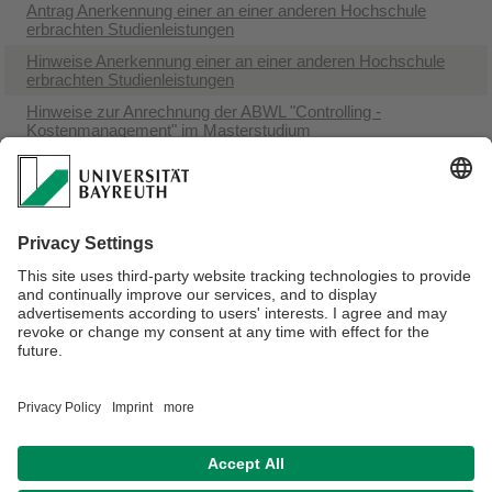
Antrag Anerkennung einer an einer anderen Hochschule
erbrachten Studienleistungen
Hinweise Anerkennung einer an einer anderen Hochschule
erbrachten Studienleistungen
Hinweise zur Anrechnung der ABWL "Controlling -
Kostenmanagement" im Masterstudium
"Controlling - Kostenmanagement": Anmeldung einer
Fallstudie
Hinweise zur Anrechnung der Spezialisierung "Konzepte und
Instrumente des Controlling" im Masterstudium
"Konzepte und Instrumente des Controlling": Anmeldung
einer Fallstudie
Verantwortlich für die Redaktion:
Prof. Dr. Friedrich Sommer